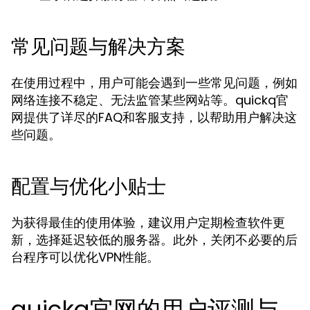
常见问题与解决方案
在使用过程中，用户可能会遇到一些常见问题，例如
网络连接不稳定、无法监管某些网站等。quickq官
网提供了详尽的FAQ和客服支持，以帮助用户解决这
些问题。
配置与优化小贴士
为获得最佳的使用体验，建议用户定期检查软件更
新，选择延迟较低的服务器。此外，关闭不必要的后
台程序可以优化VPN性能。
quickq官网的用户评测与