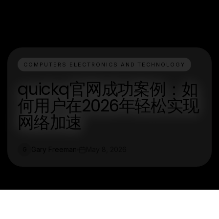
COMPUTERS ELECTRONICS AND TECHNOLOGY
quickq官网成功案例：如
何用户在2026年轻松实现
网络加速
Gary Freeman
May 8, 2026
G