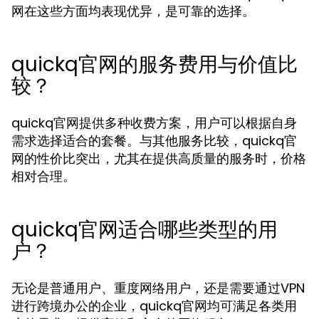
网在这些方面均表现优异，是可靠的选择。
quickq官网的服务费用与价值比
较？
quickq官网提供多种收费方案，用户可以根据自身
需求选择适合的套餐。与其他服务比较，quickq官
网的性价比突出，尤其在提供高质量的服务时，价格
相对合理。
quickq官网适合哪些类型的用
户？
无论是普通用户、重度网络用户，还是需要通过VPN
进行跨境办公的企业，quickq官网均可满足各类用