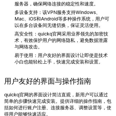
服务器，确保网络连接的稳定性和速度。
多设备支持：
该VPN服务支持Windows、
Mac、iOS和Android等多种操作系统，用户可
以在多台设备间无缝切换，保证灵活使用。
高安全性：
quickq官网采用业界领先的加密技
术，有效保护用户的网络隐私，避免数据泄露
与网络攻击。
易于使用：
用户友好的界面设计让即使是技术
小白也能轻松上手，快速完成安装和设置。
用户友好的界面与操作指南
quickq官网的界面设计简洁直观，新用户可以通过
简单的步骤快速完成安装。提供详细的操作指南，包
括如何进行账户注册、连接服务器、调整设置等，使
得用户能够快速适应。