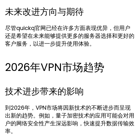
未来改进方向与期待
尽管quickq官网已经在许多方面表现优异，但用户
还是希望在未来能够提供更多的服务器选择和更好的
客户服务，以进一步提升使用体验。
2026年VPN市场趋势
技术进步带来的影响
到2026年，VPN市场将因新技术的不断进步而呈现
出新的趋势。例如，量子加密技术的应用可能会对用
户的网络安全性产生深远影响，快速提升数据传输效
率。