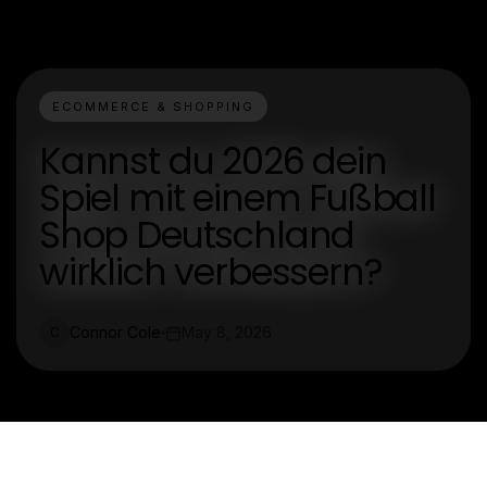
ECOMMERCE & SHOPPING
Kannst du 2026 dein
Spiel mit einem Fußball
Shop Deutschland
wirklich verbessern?
Connor Cole
May 8, 2026
C