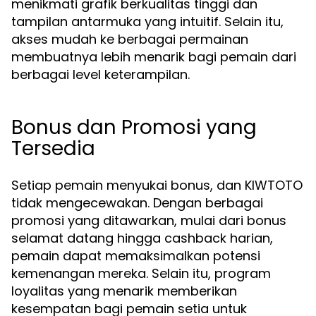
menikmati grafik berkualitas tinggi dan
tampilan antarmuka yang intuitif. Selain itu,
akses mudah ke berbagai permainan
membuatnya lebih menarik bagi pemain dari
berbagai level keterampilan.
Bonus dan Promosi yang
Tersedia
Setiap pemain menyukai bonus, dan KIWTOTO
tidak mengecewakan. Dengan berbagai
promosi yang ditawarkan, mulai dari bonus
selamat datang hingga cashback harian,
pemain dapat memaksimalkan potensi
kemenangan mereka. Selain itu, program
loyalitas yang menarik memberikan
kesempatan bagi pemain setia untuk