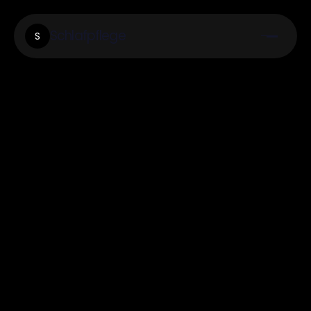
Schlafpflege
S