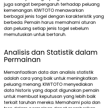
juga sangat berpengaruh terhadap peluang
kemenangan. KIWTOTO menawarkan
berbagai jenis togel dengan karakteristik yang
berbeda. Pemain harus memahami aturan
dan peluang setiap jenis togel sebelum
memutuskan untuk bertaruh.
Analisis dan Statistik dalam
Permainan
Memanfaatkan data dan analisis statistik
adalah cara yang baik untuk meningkatkan
peluang menang. KIWTOTO menyediakan
data historis yang dapat digunakan pemain
untuk membuat keputusan yang lebih baik
terkait taruhan mereka. Memahami pola dan