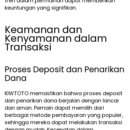
tren dalam permainan dapat memberikan
keuntungan yang signifikan.
Keamanan dan
Kenyamanan dalam
Transaksi
Proses Deposit dan Penarikan
Dana
KIWTOTO memastikan bahwa proses deposit
dan penarikan dana berjalan dengan lancar
dan aman. Pemain dapat memilih dari
berbagai metode pembayaran yang populer,
sehingga mereka dapat melakukan transaksi
dengan mudah. Kecepatan dalam