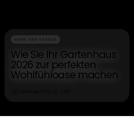
HOME AND GARDEN
Wie Sie Ihr Gartenhaus
2026 zur perfekten
Wohlfühloase machen
Carol Lee
May 15, 2026
C