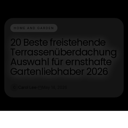
HOME AND GARDEN
20 Beste freistehende
Terrassenüberdachung
Auswahl für ernsthafte
Gartenliebhaber 2026
Carol Lee
May 14, 2026
C