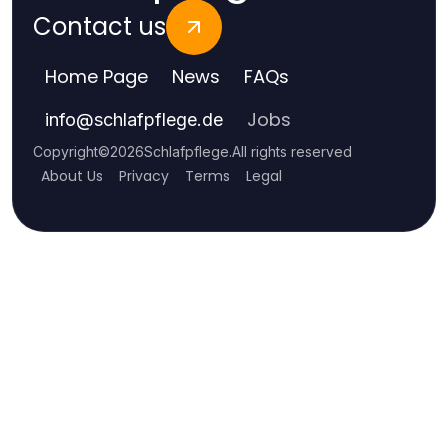
Contact us
Home Page
News
FAQs
Jobs
info
@
schlafpflege.de
Copyright
©
2026
Schlafpflege
.
All rights reserved
About Us
Privacy
Terms
Legal